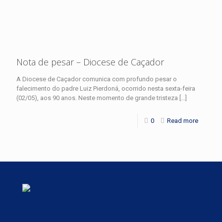
Nota de pesar – Diocese de Caçador
A Diocese de Caçador comunica com profundo pesar o
falecimento do padre Luiz Pierdoná, ocorrido nesta sexta-feira
(02/05), aos 90 anos. Neste momento de grande tristeza
[…]
0
Read more