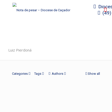
Dioces
(49)
Luiz Pierdoná
Categories
Tags
Authors
Show all