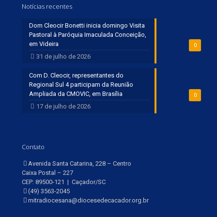
Notícias recentes
Dom Cleocir Bonetti inicia domingo Visita
Pastoral à Paróquia Imaculada Conceição,
em Videira
0
31 de julho de 2026
Com D. Cleocir, representantes do
Regional Sul 4 participam da Reunião
Ampliada da CMOVIC, em Brasília
0
17 de julho de 2026
Contato
Avenida Santa Catarina, 228 – Centro
Caixa Postal – 227
CEP: 89500-121 | Caçador/SC
(49) 3563-2045
mitradiocesana@diocesedecacador.org.br