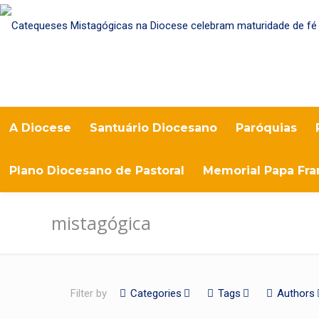
A Diocese
Santuário Diocesano
Paróquias
Plano Diocesano de Pastoral
Memorial Papa Fra
mistagógica
Filter by
Categories
Tags
Authors