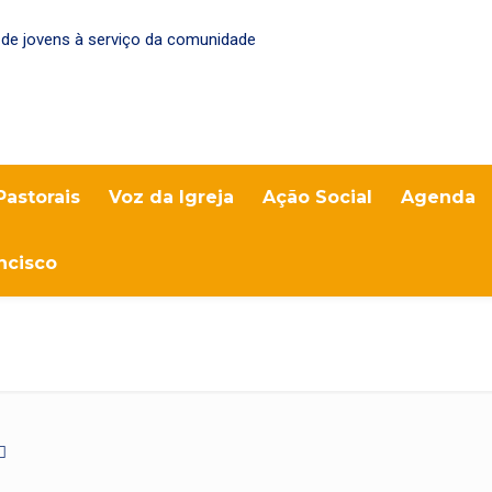
Pastorais
Voz da Igreja
Ação Social
Agenda
ncisco