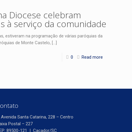
na Diocese celebram
ns à serviço da comunidade
as, estiveram na programação de várias paróquias da
róquias de Monte Castelo,
[…]
0
Read more
ontato
Avenida Santa Catarina, 228 – Centro
aixa Postal – 227
EP: 89500-121 | Caçador/SC