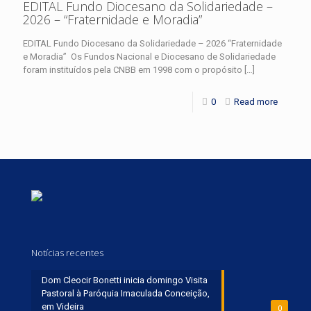
EDITAL Fundo Diocesano da Solidariedade –
2026 – “Fraternidade e Moradia”
EDITAL Fundo Diocesano da Solidariedade – 2026 “Fraternidade
e Moradia” Os Fundos Nacional e Diocesano de Solidariedade
foram instituídos pela CNBB em 1998 com o propósito
[…]
0
Read more
Notícias recentes
Dom Cleocir Bonetti inicia domingo Visita
Pastoral à Paróquia Imaculada Conceição,
em Videira
0