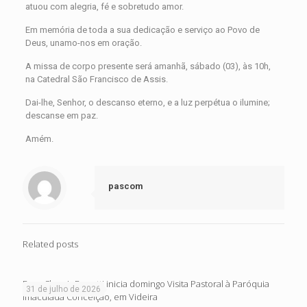
atuou com alegria, fé e sobretudo amor.
Em memória de toda a sua dedicação e serviço ao Povo de
Deus, unamo-nos em oração.
A missa de corpo presente será amanhã, sábado (03), às 10h,
na Catedral São Francisco de Assis.
Dai-lhe, Senhor, o descanso eterno, e a luz perpétua o ilumine;
descanse em paz.
Amém.
pascom
Related posts
Dom Cleocir Bonetti inicia domingo Visita Pastoral à Paróquia
31 de julho de 2026
Imaculada Conceição, em Videira