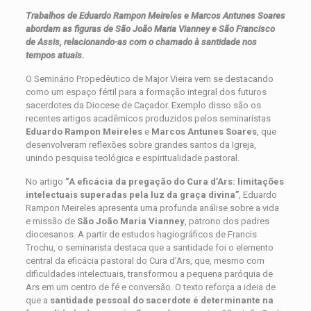
Trabalhos de Eduardo Rampon Meireles e Marcos Antunes Soares
abordam as figuras de São João Maria Vianney e São Francisco
de Assis, relacionando-as com o chamado à santidade nos
tempos atuais.
O Seminário Propedêutico de Major Vieira vem se destacando
como um espaço fértil para a formação integral dos futuros
sacerdotes da Diocese de Caçador. Exemplo disso são os
recentes artigos acadêmicos produzidos pelos seminaristas
Eduardo Rampon Meireles
e
Marcos Antunes Soares
, que
desenvolveram reflexões sobre grandes santos da Igreja,
unindo pesquisa teológica e espiritualidade pastoral.
No artigo
“A eficácia da pregação do Cura d’Ars: limitações
intelectuais superadas pela luz da graça divina”
, Eduardo
Rampon Meireles apresenta uma profunda análise sobre a vida
e missão de
São João Maria Vianney
, patrono dos padres
diocesanos. A partir de estudos hagiográficos de Francis
Trochu, o seminarista destaca que a santidade foi o elemento
central da eficácia pastoral do Cura d’Ars, que, mesmo com
dificuldades intelectuais, transformou a pequena paróquia de
Ars em um centro de fé e conversão. O texto reforça a ideia de
que a
santidade pessoal do sacerdote é determinante na