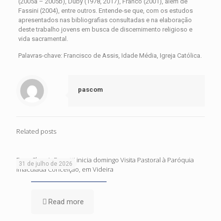
(2005a – 2005b), Duby (1978, 2017), Franco (2001), além de
Fassini (2004), entre outros. Entende-se que, com os estudos
apresentados nas bibliografias consultadas e na elaboração
deste trabalho jovens em busca de discernimento religioso e
vida sacramental.
Palavras-chave: Francisco de Assis, Idade Média, Igreja Católica.
pascom
Related posts
Dom Cleocir Bonetti inicia domingo Visita Pastoral à Paróquia
31 de julho de 2026
Imaculada Conceição, em Videira
Read more