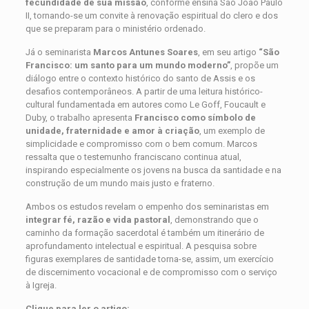
fecundidade de sua missão
, conforme ensina São João Paulo
II, tornando-se um convite à renovação espiritual do clero e dos
que se preparam para o ministério ordenado.
Já o seminarista
Marcos Antunes Soares
, em seu artigo
“São
Francisco: um santo para um mundo moderno”
, propõe um
diálogo entre o contexto histórico do santo de Assis e os
desafios contemporâneos. A partir de uma leitura histórico-
cultural fundamentada em autores como Le Goff, Foucault e
Duby, o trabalho apresenta
Francisco como símbolo de
unidade, fraternidade e amor à criação
, um exemplo de
simplicidade e compromisso com o bem comum. Marcos
ressalta que o testemunho franciscano continua atual,
inspirando especialmente os jovens na busca da santidade e na
construção de um mundo mais justo e fraterno.
Ambos os estudos revelam o empenho dos seminaristas em
integrar fé, razão e vida pastoral
, demonstrando que o
caminho da formação sacerdotal é também um itinerário de
aprofundamento intelectual e espiritual. A pesquisa sobre
figuras exemplares de santidade torna-se, assim, um exercício
de discernimento vocacional e de compromisso com o serviço
à Igreja.
Clique para ler o artigo: