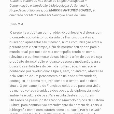
Trabalho elaborado nas aulas de Língua Portuguesa –
Comunicação e Introdução à Metodologia do Seminário
Propedêutico São José, por
MARCOS ANTUNES SOARES ,
e
orientado por MsC. Professor Henrique Alves de Lima
RESUMO
O presente artigo tem como objetivo conhecer e dialogar com
o contexto sócio-histórico da vida de Francisco de Assis,
buscando apresentar seu itinerário, numa comunicação entre a
personagem e seu tempo, além de mostrar seu aporte para o
mundo atual, por meio de sua concepção, tendo se como
relevância o conhecimento de sua história a fim de que ele seja
propósito de inspiração enquanto pessoa e motivação para a
busca da santidade e do bem da humanidade. Francisco é
conhecido por revolucionar a Igreja, sem, no entanto, afastar-se
dela. Munido de um pensamento de unidade e fraternidade,
conseguiu, de forma rara, transcender o tempo, até os dias
atuais. O pensamento de Francisco colaborou para uma visão
de mundo voltada à unidade dos povos, da diplomacia, meio
ambiente e cultura de paz. Para escrita deste artigo foram
utilizados os pressupostos teóricos-metodológicos da História
Cultural para contribuir ao entendimento do homem de Assis, a
bibliografia conta com autores como Foucault (1989), Le Goff