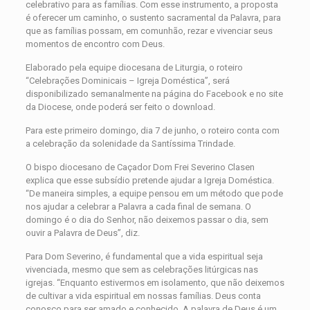
celebrativo para as famílias. Com esse instrumento, a proposta
é oferecer um caminho, o sustento sacramental da Palavra, para
que as famílias possam, em comunhão, rezar e vivenciar seus
momentos de encontro com Deus.
Elaborado pela equipe diocesana de Liturgia, o roteiro
“Celebrações Dominicais – Igreja Doméstica”, será
disponibilizado semanalmente na página do Facebook e no site
da Diocese, onde poderá ser feito o download.
Para este primeiro domingo, dia 7 de junho, o roteiro conta com
a celebração da solenidade da Santíssima Trindade.
O bispo diocesano de Caçador Dom Frei Severino Clasen
explica que esse subsídio pretende ajudar a Igreja Doméstica.
“De maneira simples, a equipe pensou em um método que pode
nos ajudar a celebrar a Palavra a cada final de semana. O
domingo é o dia do Senhor, não deixemos passar o dia, sem
ouvir a Palavra de Deus”, diz.
Para Dom Severino, é fundamental que a vida espiritual seja
vivenciada, mesmo que sem as celebrações litúrgicas nas
igrejas. “Enquanto estivermos em isolamento, que não deixemos
de cultivar a vida espiritual em nossas famílias. Deus conta
conosco para ser amado e conhecido. A palavra de Deus é um