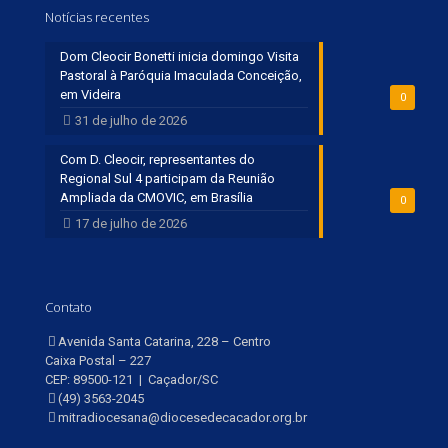
Notícias recentes
Dom Cleocir Bonetti inicia domingo Visita
Pastoral à Paróquia Imaculada Conceição,
em Videira
0
31 de julho de 2026
Com D. Cleocir, representantes do
Regional Sul 4 participam da Reunião
Ampliada da CMOVIC, em Brasília
0
17 de julho de 2026
Contato
Avenida Santa Catarina, 228 – Centro
Caixa Postal – 227
CEP: 89500-121 | Caçador/SC
(49) 3563-2045
mitradiocesana@diocesedecacador.org.br