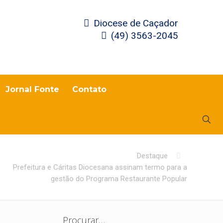
Diocese de Caçador
(49) 3563-2045
Jornal Fonte
Contato
Destaque
Prefeitura e Cáritas Diocesana assinam termo para a
gestão do Programa Restaurante Popular
Procurar…