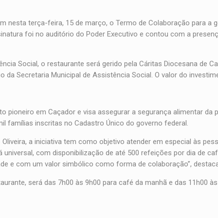
am nesta terça-feira, 15 de março, o Termo de Colaboração para a 
natura foi no auditório do Poder Executivo e contou com a presen
cia Social, o restaurante será gerido pela Cáritas Diocesana de Ca
go da Secretaria Municipal de Assistência Social. O valor do investi
o pioneiro em Caçador e visa assegurar a segurança alimentar da 
mil famílias inscritas no Cadastro Único do governo federal.
 Oliveira, a iniciativa tem como objetivo atender em especial às pe
á universal, com disponibilização de até 500 refeições por dia de c
dade e com um valor simbólico como forma de colaboração”, destaca
aurante, será das 7h00 às 9h00 para café da manhã e das 11h00 às