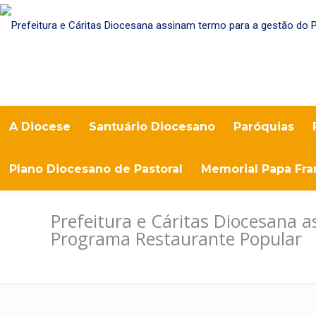
A Diocese
Santuário Diocesano
Paróquias
Plano Diocesano de Pastoral
Memorial Papa Fra
Prefeitura e Cáritas Diocesana 
Programa Restaurante Popular