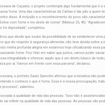
iocesana de Caçador, o projeto contempla algo fundamental que é a
passa fome. Uma das características da Cáritas é dar pão a quem 
ontro disso. A inclusão e o reconhecimento do povo são caracterís
. ‘Estive com fome e me deste de comer’ (Mateus 25, 40). “Agradece
 foi depositada”, completou.
brou que desde que soube da possibilidade de se estabelecer uma 
no que diz respeito à segurança alimentar, não teve dúvida sobre a 
esto minha profunda alegria em estarmos hoje oficializando essa pa
assando fome. Fico feliz em saber que juntos, vamos poder sacia
 integralidade e oferecer aquilo que é um direito básico de toda
za por aí. Vamos em frente com essa parceria”, declarou.
ocesana, o prefeito Saulo Sperotto afirmou que a iniciativa não pod
ntende e conhece o que é fome. Essa é a nossa preocupação, trab
 processo”, salientou.
associada à qualidade de vida das pessoas. “Isso não é assistenciali
te vai refletir na qualidade de vida das pessoas. As pessoas vão pod