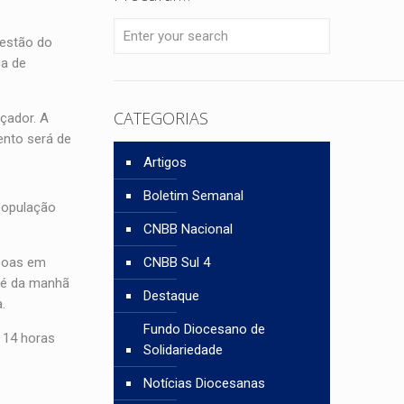
gestão do
ça de
CATEGORIAS
çador. A
mento será de
Artigos
Boletim Semanal
população
CNBB Nacional
ssoas em
CNBB Sul 4
afé da manhã
Destaque
.
Fundo Diocesano de
 14 horas
Solidariedade
Notícias Diocesanas