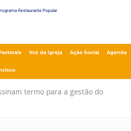
Pastorais
Voz da Igreja
Ação Social
Agenda
ncisco
assinam termo para a gestão do