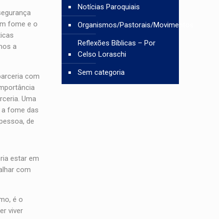
Notícias Paroquiais
 segurança
tem fome e o
Organismos/Pastorais/Movimentos
ticas
Reflexões Bíblicas – Por
mos a
Celso Loraschi
Sem categoria
parceria com
importância
rceria. Uma
r a fome das
 pessoa, de
eria estar em
alhar com
smo, é o
er viver