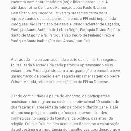
encontro com coordenadores (as) e líderes paroquiais. A
atividade foi no Centro de Formação João Paulo II, Linha
Castelhano, em Caçador. Estiveram presentes cerca de 50
representantes das seis paróquias onde a PPI está implantada:
Paróquias São Francisco de Assis e Cristo Redentor de Caçador,
Paróquia Santo Antônio de Lebon Régis, Paróquia Divino Espírito
Santo de Major Vieira, Paróquia São Pedro de Pinheiro Preto e
Paróquia Santa Isabel (Rio das Antas/Ipoméia).
A atividade iniciou com acolhida e café da manhã. Em seguida,
foi realizada a entrada de cada paróquia apresentando seus
estandartes. Prosseguindo com a programação, o encontro teve
um momento de oração e em seguida uma mensagem do padre
Wilson Maiorki, referencial eclesiástico da PPI na Diocese.
Dando continuidade à pauta do encontro, os participantes
assistiram e interagiram na dinâmica motivacional “O sentido do
que fazemos”, apresentada pelo psicólogo Clayton Zanella. Ele
alinhou sua palestra a partir de frases de personalidades
conhecidas no campo da literatura, da política, das artes, da
religião. Em sua fala, ele destacou questões como a valorização
da autoestima e a importância do trabalho das coordenadoras e