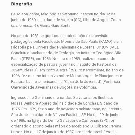
Biografia
Pe. Milton Zonta, religioso salvatoriano, nasceu no dia 02 de
junho de 1960, na cidade de Videira (SC), filho de Angelo Zonta
(
in memoriam
) e Gema Gaio Zonta.
No ano de 1983 se graduou em orientação e supervisão
pedagógica pela Faculdade Moema de São Paulo (FAMO) e em
Filosofia pela Universidade Salesiana de Lorena, SP (UNISAL).
Concluiu o bacharelado de Teologia, no Instituto Teológico São
Paulo (ITESP), em 1986. No ano de 1989, realizou o curso de
especialização de pastoral juvenil no Instituto de Pastoral da
Juventude (IPJ), em Porto Alegre (RS). Posteriormente, no ano de
1996, fez o curso intensivo sobre Metodologia de Planejamento
Pastoral Latino-americano, na “Casa de la Juventud” (Pontifícia
Universidade Javeriana) de Bogotá, na Colômbia.
Ingressou no Seminário menor dos Salvatorianos (Instituto
Nossa Senhora Aparecida) na cidade de Conchas, SP, ano de
1975. Em 1979, fez o ano de noviciado salvatoriano, no Instituto
São José, na cidade de Várzea Paulista, SP. No dia 29 de junho
de 1986, na Igreja do Divino Salvador de Campinas (SP), foi
ordenado diácono pelas mãos do arcebispo D. Gilberto Pereira
Lopez. No dia 17 de janeiro de 1987, ordenado presbítero na