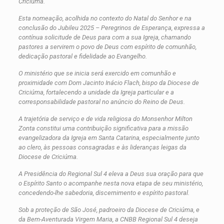
Criciúma.
Esta nomeação, acolhida no contexto do Natal do Senhor e na
conclusão do Jubileu 2025 – Peregrinos de Esperança, expressa a
contínua solicitude de Deus para com a sua Igreja, chamando
pastores a servirem o povo de Deus com espírito de comunhão,
dedicação pastoral e fidelidade ao Evangelho.
O ministério que se inicia será exercido em comunhão e
proximidade com Dom Jacinto Inácio Flach, bispo da Diocese de
Criciúma, fortalecendo a unidade da Igreja particular e a
corresponsabilidade pastoral no anúncio do Reino de Deus.
A trajetória de serviço e de vida religiosa do Monsenhor Milton
Zonta constitui uma contribuição significativa para a missão
evangelizadora da Igreja em Santa Catarina, especialmente junto
ao clero, às pessoas consagradas e às lideranças leigas da
Diocese de Criciúma.
A Presidência do Regional Sul 4 eleva a Deus sua oração para que
o Espírito Santo o acompanhe nesta nova etapa de seu ministério,
concedendo-lhe sabedoria, discernimento e espírito pastoral.
Sob a proteção de São José, padroeiro da Diocese de Criciúma, e
da Bem-Aventurada Virgem Maria, a CNBB Regional Sul 4 deseja