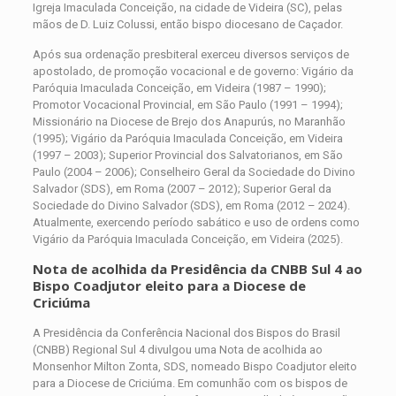
Igreja Imaculada Conceição, na cidade de Videira (SC), pelas
mãos de D. Luiz Colussi, então bispo diocesano de Caçador.
Após sua ordenação presbiteral exerceu diversos serviços de
apostolado, de promoção vocacional e de governo: Vigário da
Paróquia Imaculada Conceição, em Videira (1987 – 1990);
Promotor Vocacional Provincial, em São Paulo (1991 – 1994);
Missionário na Diocese de Brejo dos Anapurús, no Maranhão
(1995); Vigário da Paróquia Imaculada Conceição, em Videira
(1997 – 2003); Superior Provincial dos Salvatorianos, em São
Paulo (2004 – 2006); Conselheiro Geral da Sociedade do Divino
Salvador (SDS), em Roma (2007 – 2012); Superior Geral da
Sociedade do Divino Salvador (SDS), em Roma (2012 – 2024).
Atualmente, exercendo período sabático e uso de ordens como
Vigário da Paróquia Imaculada Conceição, em Videira (2025).
Nota de acolhida da Presidência da CNBB Sul 4 ao
Bispo Coadjutor eleito para a Diocese de
Criciúma
A Presidência da Conferência Nacional dos Bispos do Brasil
(CNBB) Regional Sul 4 divulgou uma Nota de acolhida ao
Monsenhor Milton Zonta, SDS, nomeado Bispo Coadjutor eleito
para a Diocese de Criciúma. Em comunhão com os bispos de