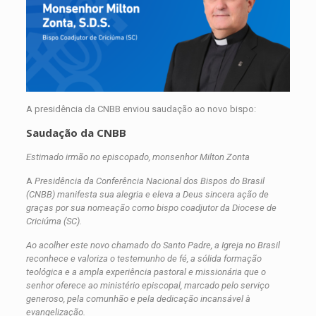
A presidência da CNBB enviou saudação ao novo bispo:
Saudação da CNBB
Estimado irmão no episcopado, monsenhor Milton Zonta
A
Presidência da Conferência Nacional dos Bispos do Brasil
(CNBB) manifesta sua alegria e eleva a Deus sincera ação de
graças por sua nomeação como bispo coadjutor da Diocese de
Criciúma (SC).
Ao acolher este novo chamado do Santo Padre, a Igreja no Brasil
reconhece e valoriza o testemunho de fé, a sólida formação
teológica e a ampla experiência pastoral e missionária que o
senhor oferece ao ministério episcopal, marcado pelo serviço
generoso, pela comunhão e pela dedicação incansável à
evangelização.