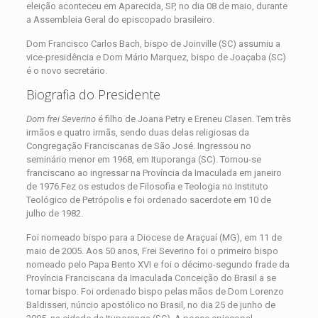
eleição aconteceu em Aparecida, SP, no dia 08 de maio, durante
a Assembleia Geral do episcopado brasileiro.
Dom Francisco Carlos Bach, bispo de Joinville (SC) assumiu a
vice-presidência e Dom Mário Marquez, bispo de Joaçaba (SC)
é o novo secretário.
Biografia do Presidente
Dom frei Severino
é filho de Joana Petry e Ereneu Clasen. Tem três
irmãos e quatro irmãs, sendo duas delas religiosas da
Congregação Franciscanas de São José. Ingressou no
seminário menor em 1968, em Ituporanga (SC). Tornou-se
franciscano ao ingressar na Província da Imaculada em janeiro
de 1976.Fez os estudos de Filosofia e Teologia no Instituto
Teológico de Petrópolis e foi ordenado sacerdote em 10 de
julho de 1982.
Foi nomeado bispo para a Diocese de Araçuaí (MG), em 11 de
maio de 2005. Aos 50 anos, Frei Severino foi o primeiro bispo
nomeado pelo Papa Bento XVI e foi o décimo-segundo frade da
Província Franciscana da Imaculada Conceição do Brasil a se
tornar bispo. Foi ordenado bispo pelas mãos de Dom Lorenzo
Baldisseri, núncio apostólico no Brasil, no dia 25 de junho de