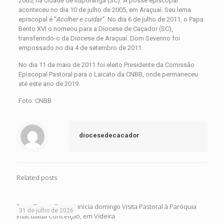
2005, na cidade de Ituporanga (SC). A posse episcopal
aconteceu no dia 10 de julho de 2005, em Araçuaí. Seu lema
episcopal é “
Acolher e cuidar”
. No dia 6 de julho de 2011, o Papa
Bento XVI o nomeou para a Diocese de Caçador (SC),
transferindo-o da Diocese de Araçuaí. Dom Severino foi
empossado no dia 4 de setembro de 2011.
No dia 11 de maio de 2011 foi eleito Presidente da Comissão
Episcopal Pastoral para o Laicato da CNBB, onde permaneceu
até este ano de 2019.
Foto: CNBB
diocesedecacador
Related posts
Dom Cleocir Bonetti inicia domingo Visita Pastoral à Paróquia
31 de julho de 2026
Imaculada Conceição, em Videira