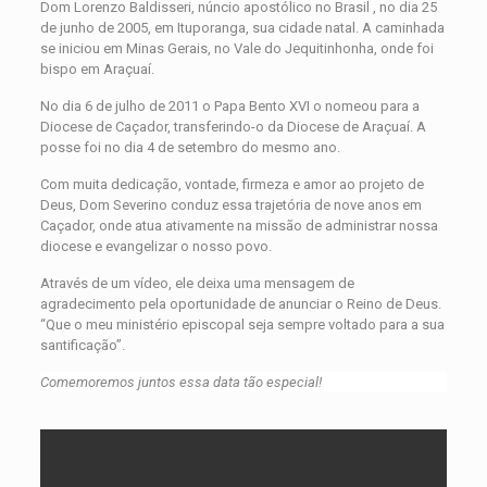
Dom Lorenzo Baldisseri, núncio apostólico no Brasil , no dia 25
de junho de 2005, em Ituporanga, sua cidade natal. A caminhada
se iniciou em Minas Gerais, no Vale do Jequitinhonha, onde foi
bispo em Araçuaí.
No dia 6 de julho de 2011 o Papa Bento XVI o nomeou para a
Diocese de Caçador, transferindo-o da Diocese de Araçuaí. A
posse foi no dia 4 de setembro do mesmo ano.
Com muita dedicação, vontade, firmeza e amor ao projeto de
Deus, Dom Severino conduz essa trajetória de nove anos em
Caçador, onde atua ativamente na missão de administrar nossa
diocese e evangelizar o nosso povo.
Através de um vídeo, ele deixa uma mensagem de
agradecimento pela oportunidade de anunciar o Reino de Deus.
“Que o meu ministério episcopal seja sempre voltado para a sua
santificação”.
Comemoremos juntos essa data tão especial!