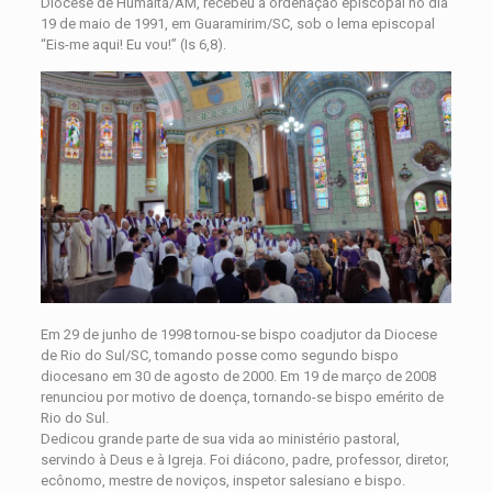
Diocese de Humaitá/AM, recebeu a ordenação episcopal no dia
19 de maio de 1991, em Guaramirim/SC, sob o lema episcopal
“Eis-me aqui! Eu vou!” (Is 6,8).
Em 29 de junho de 1998 tornou-se bispo coadjutor da Diocese
de Rio do Sul/SC, tomando posse como segundo bispo
diocesano em 30 de agosto de 2000. Em 19 de março de 2008
renunciou por motivo de doença, tornando-se bispo emérito de
Rio do Sul.
Dedicou grande parte de sua vida ao ministério pastoral,
servindo à Deus e à Igreja. Foi diácono, padre, professor, diretor,
ecônomo, mestre de noviços, inspetor salesiano e bispo.