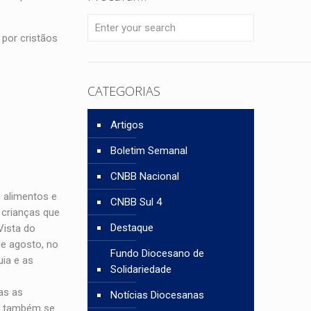
por cristãos
CATEGORIAS
Artigos
Boletim Semanal
CNBB Nacional
e alimentos e
CNBB Sul 4
 crianças que
Destaque
Vista do
e agosto, no
Fundo Diocesano de
uia e as
Solidariedade
as as
Notícias Diocesanas
ui também se