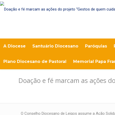
A Diocese
Santuário Diocesano
Paróquias
Plano Diocesano de Pastoral
Memorial Papa Fra
Doação e fé marcam as ações do
O Conselho Diocesano de Leigos assume a Ação Solidá