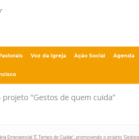
Pastorais
Voz da Igreja
Ação Social
Agenda
ncisco
 projeto “Gestos de quem cuida”
ria Emergencial ‘É Tempo de Cuidar’, promovendo o projeto ‘Gesto