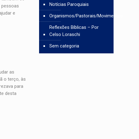
Notícias Paroquiais
a pessoas
ajudar e
Organismos/Pastorais/Movimentos
Reflexões Bíblicas – Por
Celso Loraschi
Sem categoria
udar as
ã o terço, às
 rezava para
te desta