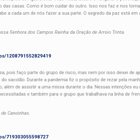
ão das casas. Como é bom cuidar do outro. Isso nos faz e nos torn
be a cada um de nós fazer a sua parte. O segredo da paz está em 
 Nossa Senhora dos Campos Rainha da Oração de Arroio Trinta.
eos/1208791552829419
, pois faço parte do grupo de risco, mas nem por isso deixei de aj
 do sacolão. Durante a pandemia fiz o propósito de rezar pela manh
o, além de assistir a uma missa durante o dia. Nessas intenções eu
ecessitadas e também para o grupo que trabalhava na linha de fren
z de Canoinhas.
eos/719303055598727