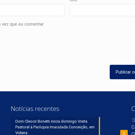
 vez que eu comentar.
Notícias recentes
C
Dom Cleocir Bonetti inicia domingo Visita
C
Pastoral à Paróquia Imaculada Conceição, em
Videira
C
0