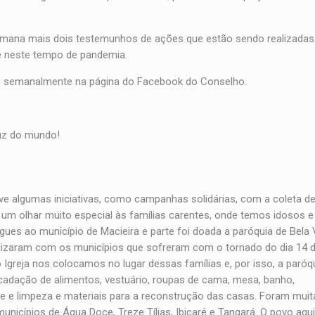
semana mais dois testemunhos de ações que estão sendo realizadas 
de neste tempo de pandemia.
s semanalmente na página do Facebook do Conselho.
 luz do mundo!
eve algumas iniciativas, como campanhas solidárias, com a coleta d
um olhar muito especial às famílias carentes, onde temos idosos e
es ao município de Macieira e parte foi doada a paróquia de Bela 
lizaram com os municípios que sofreram com o tornado do dia 14 d
greja nos colocamos no lugar dessas famílias e, por isso, a paróq
adação de alimentos, vestuário, roupas de cama, mesa, banho,
ne e limpeza e materiais para a reconstrução das casas. Foram muit
unicípios de Água Doce, Treze Tílias, Ibicaré e Tangará. O povo aq