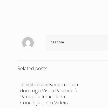
pascom
Related posts
Dom Cleocir Bonetti inicia
31 de julho de 2026
domingo Visita Pastoral à
Paróquia Imaculada
Conceição, em Videira