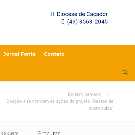
Diocese de Caçador
(49) 3563-2045
Jornal Fonte
Contato
Boletim Semanal
Doação e fé marcam as ações do projeto “Gestos de
quem cuida”
Procurar…
s de quem