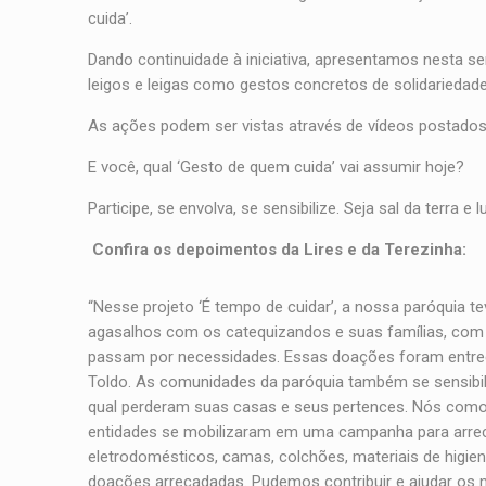
cuida’.
Dando continuidade à iniciativa, apresentamos nesta 
leigos e leigas como gestos concretos de solidarieda
As ações podem ser vistas através de vídeos postado
E você, qual ‘Gesto de quem cuida’ vai assumir hoje?
Participe, se envolva, se sensibilize. Seja sal da terra e
Confira os depoimentos da Lires e da Terezinha:
“Nesse projeto ‘É tempo de cuidar’, a nossa paróquia t
agasalhos com os catequizandos e suas famílias, com 
passam por necessidades. Essas doações foram entregu
Toldo. As comunidades da paróquia também se sensibi
qual perderam suas casas e seus pertences. Nós como I
entidades se mobilizaram em uma campanha para arrec
eletrodomésticos, camas, colchões, materiais de higie
doações arrecadadas. Pudemos contribuir e ajudar os m