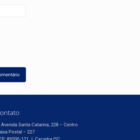
ontato
Avenida Santa Catarina, 228 – Centro
aixa Postal – 227
EP: 89500-121 | Caçador/SC