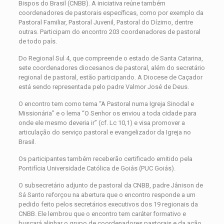
Bispos do Brasil (CNBB). A iniciativa reúne também
coordenadores de pastorais específicas, como por exemplo da
Pastoral Familiar, Pastoral Juvenil, Pastoral do Dízimo, dentre
outras. Participam do encontro 203 coordenadores de pastoral
de todo país.
Do Regional Sul 4, que compreende o estado de Santa Catarina,
sete coordenadores diocesanos de pastoral, além do secretário
regional de pastoral, estão participando. A Diocese de Caçador
está sendo representada pelo padre Valmor José de Deus.
O encontro tem como tema
“A Pastoral numa Igreja Sinodal e
Missionária” e o lema “O Senhor os enviou a toda cidade para
onde ele mesmo deveria ir” (cf. Lc 10,1) e visa promover a
articulação do serviço pastoral e evangelizador da Igreja no
Brasil.
Os participantes também receberão certificado emitido pela
Pontifícia Universidade Católica de Goiás (PUC Goiás).
O subsecretário adjunto de pastoral da CNBB, padre Jânison de
Sá Santo reforçou na abertura que o encontro responde a um
pedido feito pelos secretários executivos dos 19 regionais da
CNBB. Ele lembrou que o encontro tem caráter formativo e
buscará alinhar o grupo de coordenadores pastorais e da ação