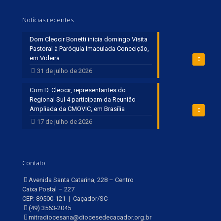
Notícias recentes
Dom Cleocir Bonetti inicia domingo Visita
Pastoral à Paróquia Imaculada Conceição,
em Videira
0
31 de julho de 2026
Com D. Cleocir, representantes do
Regional Sul 4 participam da Reunião
Ampliada da CMOVIC, em Brasília
0
17 de julho de 2026
Contato
Avenida Santa Catarina, 228 – Centro
Caixa Postal – 227
CEP: 89500-121 | Caçador/SC
(49) 3563-2045
mitradiocesana@diocesedecacador.org.br