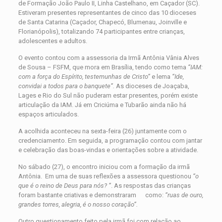
de Formação João Paulo II, Linha Castelhano, em Caçador (SC).
Estiveram presentes representantes de cinco das 10 dioceses
de Santa Catarina (Caçador, Chapecó, Blumenau, Joinville e
Florianópolis), totalizando 74 participantes entre crianças,
adolescentes e adultos.
O evento contou com a assessoria da Irmã Antônia Vânia Alves
de Sousa – FSFM, que mora em Brasília, tendo como tema
“IAM:
com a força do Espírito, testemunhas de Cristo”
e lema
“Ide,
convidai a todos para o banquete”.
As dioceses de Joaçaba,
Lages e Rio do Sul não puderam estar presentes, porém existe
articulação da IAM. Já em Criciúma e Tubarão ainda não há
espaços articulados.
A acolhida aconteceu na sexta-feira (26) juntamente com o
credenciamento. Em seguida, a programação contou com jantar
e celebração das boas-vindas e orientações sobre a atividade.
No sábado (27), o encontro iniciou com a formação da irmã
Antônia. Em uma de suas reflexões a assessora questionou
“o
que é o reino de Deus para nós? ”
. As respostas das crianças
foram bastante criativas e demonstraram como:
“ruas de ouro,
grandes torres, alegria, é o nosso coração”.
Outro questionamento feito pela irmã foi com relação ao