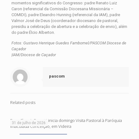
momentos significativos do Congresso: padre Renato Luiz
Caron (referencial da Comissão Diocesana Missionária –
COMIDI); padre Eleandro Hunning (referencial da IAM), padre
Valmor José de Deus (coordenador diocesano de pastoral,
presidiu a celebração de abertura e a celebração de envio), além
do padre Élcio Alberton.
Fotos: Gustavo Henrique Guedes Fambomel/PASCOM Diocese de
Caçador
|IAM/Diocese de Caçador
pascom
Related posts
Dom Cleocir Bonetti inicia domingo Visita Pastoral à Paróquia
31 de julho de 2026
Imaculada Conceição, em Videira