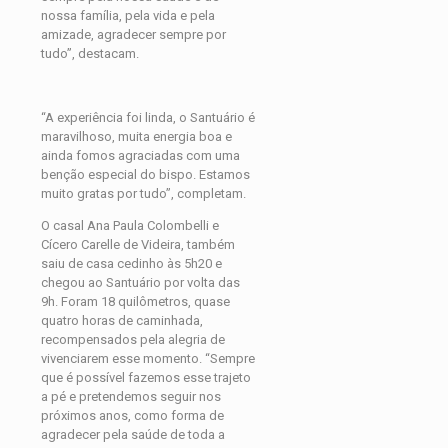
nossa família, pela vida e pela
amizade, agradecer sempre por
tudo”, destacam.
“A experiência foi linda, o Santuário é
maravilhoso, muita energia boa e
ainda fomos agraciadas com uma
benção especial do bispo. Estamos
muito gratas por tudo”, completam.
O casal Ana Paula Colombelli e
Cícero Carelle de Videira, também
saiu de casa cedinho às 5h20 e
chegou ao Santuário por volta das
9h. Foram 18 quilômetros, quase
quatro horas de caminhada,
recompensados pela alegria de
vivenciarem esse momento. “Sempre
que é possível fazemos esse trajeto
a pé e pretendemos seguir nos
próximos anos, como forma de
agradecer pela saúde de toda a