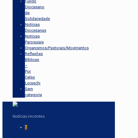
Fundo
Diocesano
de
Solidariedade
Notícias
Diocesanas
Notícias
Paroquiais
Organismos/Pastorais/Movimentos
Reflexões
Bíblicas
–
Por
Celso
Loraschi
Sem
categoria
Notícias recentes
0