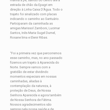
manhã a pé, saindo do centro até a
estrada de chão da Epagri em
direção à Linha Caixa D’Água. Todo o
trajeto foi sinalizado com placas
indicando o caminho ao Santuário.
Participaram da caminhada as
amigas Marissol Zamboni, Lucimar
Santos, Inês Maria Gugel Dumel,
Rosane lima e Elenir Ribas.
“Foi a primeira vez que percorremos
esse caminho, mas, no ano passado
fizemos um trajeto à Aparecida do
Norte. Sempre vamos com a
gratidão de estar dividindo
momentos especiais em nossas
caminhadas, aliadas à
contemplação da natureza, à
proteção de Deus, de Nossa
Senhora Aparecida e agora também
de Nossa Senhora de Fátima.
Nossos agradecimentos são
sempre pela nossa saúde e de