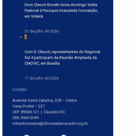
Dom Cleocir Bonetti inicia domingo Visita
Pastoral à Paróquia Imaculada Conceição,
em Videira
31 de julho de 2026
0
Com D. Cleocir, representantes do Regional
Sul 4 participam da Reunião Ampliada da
CMOVIC, em Brasília
17 de julho de 2026
Contato
Avenida Santa Catarina, 228 – Centro
Caixa Postal – 227
CEP: 89500-121 | Caçador/SC
(49) 3563-2045
mitradiocesana@diocesedecacador.org.br