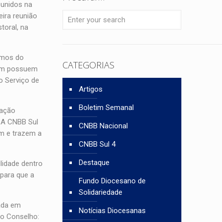
eunidos na
eira reunião
toral, na
smos do
CATEGORIAS
bém possuem
o Serviço de
Artigos
Boletim Semanal
zação
 A CNBB Sul
CNBB Nacional
am e trazem a
CNBB Sul 4
Destaque
lidade dentro
para que a
Fundo Diocesano de
Solidariedade
ada em
Notícias Diocesanas
do Conselho: