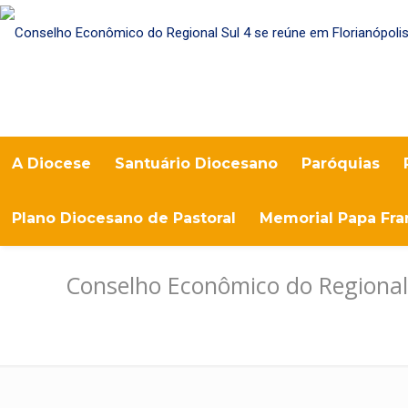
A Diocese
Santuário Diocesano
Paróquias
Plano Diocesano de Pastoral
Memorial Papa Fra
Conselho Econômico do Regional 