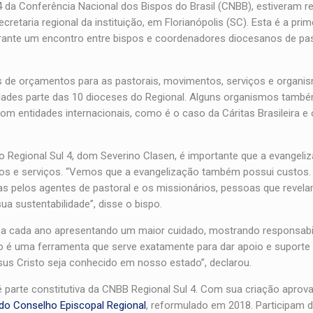
a Conferência Nacional dos Bispos do Brasil (CNBB), estiveram r
etaria regional da instituição, em Florianópolis (SC). Esta é a prim
ante um encontro entre bispos e coordenadores diocesanos de pas
os de orçamentos para as pastorais, movimentos, serviços e organi
vidades parte das 10 dioceses do Regional. Alguns organismos tam
om entidades internacionais, como é o caso da Cáritas Brasileira e 
 Regional Sul 4, dom Severino Clasen, é importante que a evangeli
mos e serviços. “Vemos que a evangelização também possui custos.
s pelos agentes de pastoral e os missionários, pessoas que revel
a sustentabilidade”, disse o bispo.
em a cada ano apresentando um maior cuidado, mostrando responsabi
 é uma ferramenta que serve exatamente para dar apoio e suporte 
sus Cristo seja conhecido em nosso estado”, declarou.
parte constitutiva da CNBB Regional Sul 4. Com sua criação aprov
do Conselho Episcopal Regional
, reformulado em 2018. Participam 