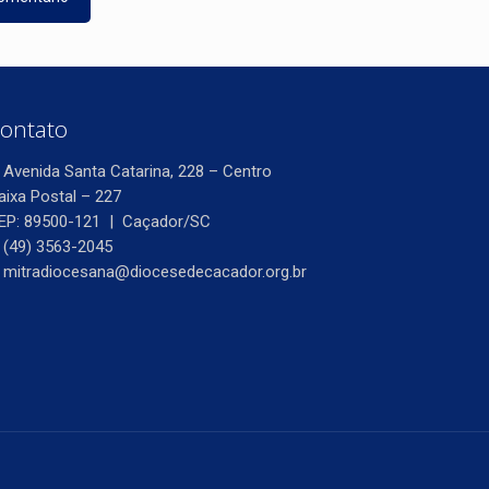
ontato
Avenida Santa Catarina, 228 – Centro
aixa Postal – 227
EP: 89500-121 | Caçador/SC
(49) 3563-2045
mitradiocesana@diocesedecacador.org.br