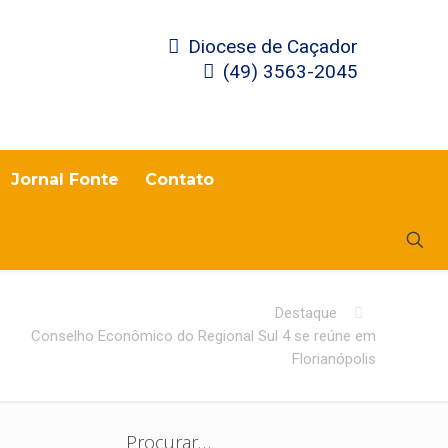
Diocese de Caçador
(49) 3563-2045
Jornal Fonte
Contato
Destaque
Conselho Econômico do Regional Sul 4 se reúne em
Florianópolis
Procurar…