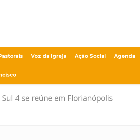
Pastorais
Voz da Igreja
Ação Social
Agenda
ncisco
Sul 4 se reúne em Florianópolis