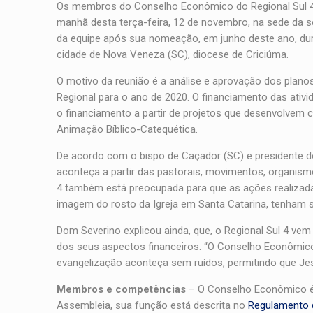
Os membros do Conselho Econômico do Regional Sul 4 d
manhã desta terça-feira, 12 de novembro, na sede da secr
da equipe após sua nomeação, em junho deste ano, dur
cidade de Nova Veneza (SC), diocese de Criciúma.
O motivo da reunião é a análise e aprovação dos plan
Regional para o ano de 2020. O financiamento das ati
o financiamento a partir de projetos que desenvolvem c
Animação Bíblico-Catequética.
De acordo com o bispo de Caçador (SC) e presidente do
aconteça a partir das pastorais, movimentos, organis
4 também está preocupada para que as ações realizada
imagem do rosto da Igreja em Santa Catarina, tenham su
Dom Severino explicou ainda, que, o Regional Sul 4 v
dos seus aspectos financeiros. “O Conselho Econômico
evangelização aconteça sem ruídos, permitindo que Je
Membros e competências
– O Conselho Econômico é 
Assembleia, sua função está descrita no
Regulamento 