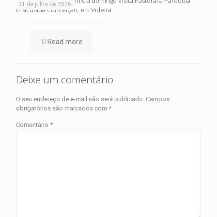
Dom Cleocir Bonetti inicia domingo Visita Pastoral à Paróquia
31 de julho de 2026
Imaculada Conceição, em Videira
Read more
Deixe um comentário
O seu endereço de e-mail não será publicado.
Campos
obrigatórios são marcados com
*
Comentário
*