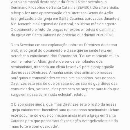
visitou na manhã desta segunda-feira, 25 de novembro, o
Seminário Filosófico de Santa Catarina (SEFISC). Durante a visita,
o bispo fez uma apresentação das Diretrizes Gerais da Ação
Evangelizadora da Igreja em Santa Catarina, aprovadas durante a
53ª Assembleia Regional de Pastoral, no último mês de agosto.
O documento é fruto de longas reflexões e norteia o caminhar
da Igreja em Santa Catarina no próximo quadriênio 2020-2023.
Dom Severino em sua explanação sobre as Diretrizes destacou
o objetivo geral do documento e disse que se sente feliz em
perceber o entusiasmo dos formandos. “Foi um momento muito
bom e fraterno. Aliás, gostei de ver os semblantes dos
seminaristas, trazendo um clima favorável para a propagação
das nossas Diretrizes. Amanhã serão eles animando nossas
paróquias e comunidades eclesiais missionárias. Nas nossas
Diretrizes está escrito que os sacerdotes são os guardiões das
comunidades, por isso, eles precisam se preparar para tudo que
surge em nossa caminhada eclesial”, relatou.
O bispo disse ainda, que, “nas Diretrizes está o rosto da nossa
Igreja catarinense. Incentivei para que nossos seminaristas leiam
este documento e que conheçam ainda mais a Igreja em Santa
Catarina para que possamos fazer a ação evangelizadora ainda
mais forte e com qualidade”.